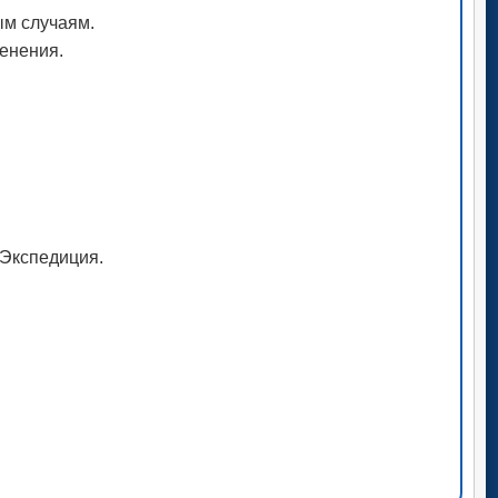
ым случаям.
менения.
рЭкспедиция.