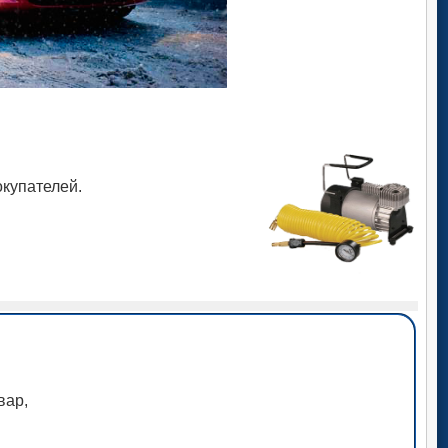
купателей.
вар,