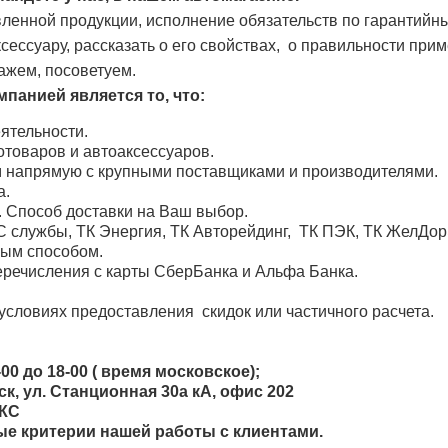
ленной продукции, исполнение обязательств по гарантийн
ессуару, рассказать о его свойствах, о правильности при
ажем, посоветуем.
панией является то, что:
ятельности.
товаров и автоаксессуаров.
м напрямую с крупными поставщиками и производителями.
а.
. Способ доставки на Ваш выбор.
 службы, ТК Энергия, ТК Авторейдинг, ТК ПЭК, ТК ЖелДо
ным способом.
речисления с карты СберБанка и Альфа Банка.
условиях предоставления скидок или частичного расчета.
00 до 18-00 ( время московское);
, ул. Станционная 30а кА, офис 202
ОКС
ные критерии нашей работы с клиентами.