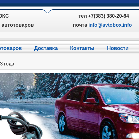
ОКС
тел +7(383) 380-20-64
н автотоваров
почта
info@avtobox.info
отоваров
Доставка
Контакты
Новости
3 года