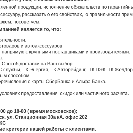
ленной продукции, исполнение обязательств по гарантийн
ессуару, рассказать о его свойствах, о правильности при
ажем, посоветуем.
панией является то, что:
ятельности.
товаров и автоаксессуаров.
м напрямую с крупными поставщиками и производителями.
а.
. Способ доставки на Ваш выбор.
 службы, ТК Энергия, ТК Авторейдинг, ТК ПЭК, ТК ЖелДо
ным способом.
речисления с карты СберБанка и Альфа Банка.
условиях предоставления скидок или частичного расчета.
00 до 18-00 ( время московское);
, ул. Станционная 30а кА, офис 202
ОКС
ные критерии нашей работы с клиентами.