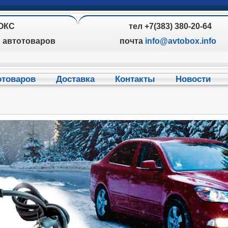
ОКС
тел +7(383) 380-20-64
н автотоваров
почта
info@avtobox.info
отоваров
Доставка
Контакты
Новости