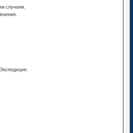
ым случаям.
менения.
рЭкспедиция.