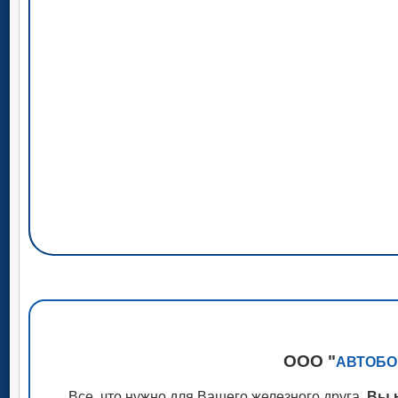
ООО "
АВТОБО
Все, что нужно для Вашего железного друга
Вы н