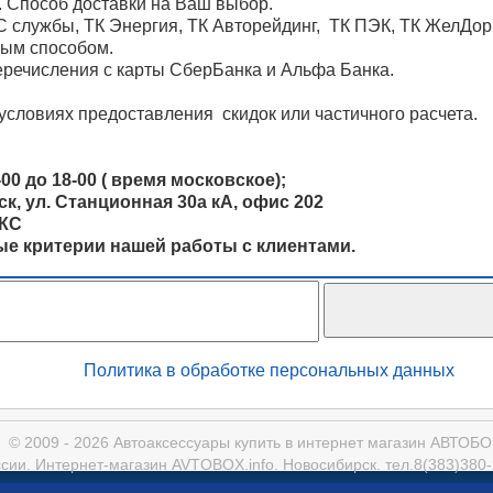
. Способ доставки на Ваш выбор.
 службы, ТК Энергия, ТК Авторейдинг, ТК ПЭК, ТК ЖелДо
ным способом.
речисления с карты СберБанка и Альфа Банка.
условиях предоставления скидок или частичного расчета.
00 до 18-00 ( время московское);
, ул. Станционная 30а кА, офис 202
ОКС
ные критерии нашей работы с клиентами.
Политика в обработке персональных данных
© 2009 - 2026 Автоаксессуары купить в интернет магазин АВТОБ
ссии. Интернет-магазин AVTOBOX.info. Новосибирск. тел.8(383)380-