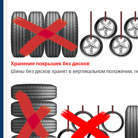
Хранение покрышек без дисков
Шины без дисков хранят в вертикальном положении, п