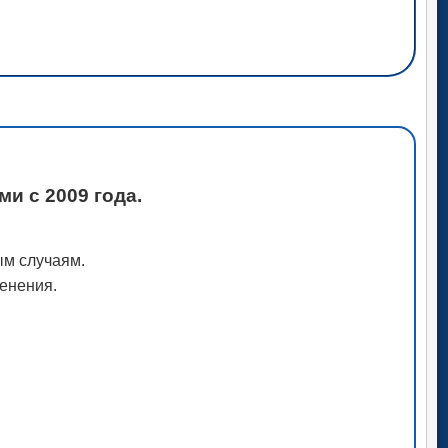
и с 2009 года.
ым случаям.
менения.