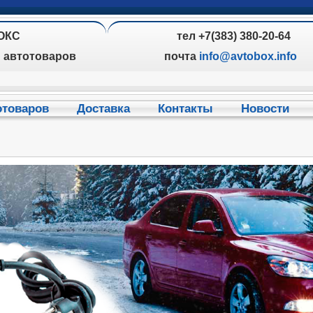
ОКС
тел +7(383) 380-20-64
н автотоваров
почта
info@avtobox.info
отоваров
Доставка
Контакты
Новости