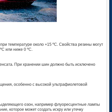
ри температуре около +15 ºC. Свойства резины могут
ºC или ниже 0 ºC.
денсата. При хранении шин должно быть исключено
щения, особенно с высокой ультрафиолетовой
 выделяющего озон, например флуоресцентные лампы
ие, которое может создать искру или утечку