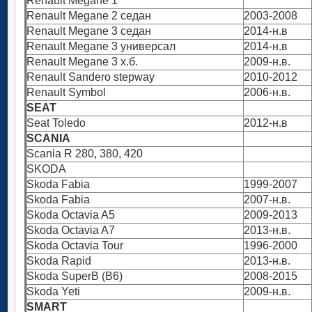
Renault Megane 1
Renault Megane 2 седан
2003-2008
Renault Megane 3 седан
2014-н.в
Renault Megane 3 универсал
2014-н.в
Renault Megane 3 х.б.
2009-н.в.
Renault Sandero stepway
2010-2012
Renault Symbol
2006-н.в.
SEAT
Seat Toledo
2012-н.в
SCANIA
Scania R 280, 380, 420
SKODA
Skoda Fabia
1999-2007
Skoda Fabia
2007-н.в.
Skoda Octavia A5
2009-2013
Skoda Octavia A7
2013-н.в.
Skoda Octavia Tour
1996-2000
Skoda Rapid
2013-н.в.
Skoda SuperB (B6)
2008-2015
Skoda Yeti
2009-н.в.
SMART