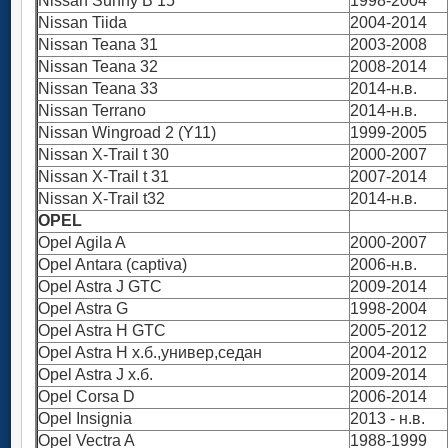
Nissan Sunny B 15
1998-2004
Nissan Tiida
2004-2014
Nissan Teana 31
2003-2008
Nissan Teana 32
2008-2014
Nissan Teana 33
2014-н.в.
Nissan Terrano
2014-н.в.
Nissan Wingroad 2 (Y11)
1999-2005
Nissan X-Trail t 30
2000-2007
Nissan X-Trail t 31
2007-2014
Nissan X-Trail t32
2014-н.в.
OPEL
Opel Agila A
2000-2007
Opel Antara (captiva)
2006-н.в.
Opel Astra J GTC
2009-2014
Opel Astra G
1998-2004
Opel Astra H GTC
2005-2012
Opel Astra H х.б.,универ,седан
2004-2012
Opel Astra J х.б.
2009-2014
Opel Corsa D
2006-2014
Opel Insignia
2013 - н.в.
Opel Vectra A
1988-1999