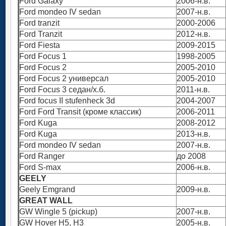
Ford Galaxy
2006-н.в.
Ford mondeo IV sedan
2007-н.в.
Ford tranzit
2000-2006
Ford Tranzit
2012-н.в.
Ford Fiesta
2009-2015
Ford Focus 1
1998-2005
Ford Focus 2
2005-2010
Ford Focus 2 универсал
2005-2010
Ford Focus 3 седан/х.б.
2011-н.в.
Ford focus II stufenheck 3d
2004-2007
Ford Ford Transit (кроме классик)
2006-2011
Ford Kuga
2008-2012
Ford Kuga
2013-н.в.
Ford mondeo IV sedan
2007-н.в.
Ford Ranger
до 2008
Ford S-max
2006-н.в.
GEELY
Geely Emgrand
2009-н.в.
GREAT WALL
GW Wingle 5 (pickup)
2007-н.в.
GW Hover H5, H3
2005-н.в.