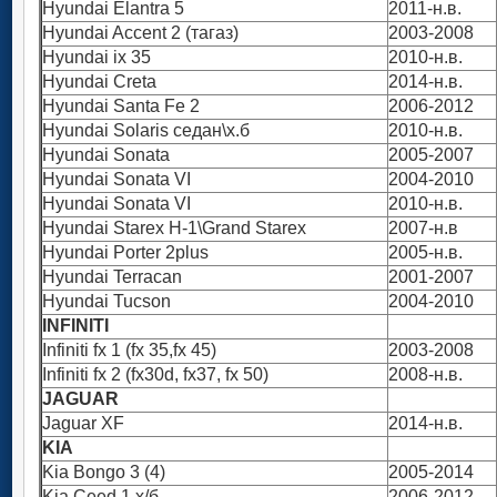
Hyundai Elantra 5
2011-н.в.
Hyundai Accent 2 (тагаз)
2003-2008
Hyundai ix 35
2010-н.в.
Hyundai Creta
2014-н.в.
Hyundai Santa Fe 2
2006-2012
Hyundai Solaris седан\х.б
2010-н.в.
Hyundai Sonata
2005-2007
Hyundai Sonata VI
2004-2010
Hyundai Sonata VI
2010-н.в.
Hyundai Starex H-1\Grand Starex
2007-н.в
Hyundai Porter 2plus
2005-н.в.
Hyundai Terracan
2001-2007
Hyundai Tucson
2004-2010
INFINITI
Infiniti fx 1 (fx 35,fx 45)
2003-2008
Infiniti fx 2 (fx30d, fx37, fx 50)
2008-н.в.
JAGUAR
Jaguar XF
2014-н.в.
KIA
Kia Bongo 3 (4)
2005-2014
Kia Ceed 1 х/б
2006-2012