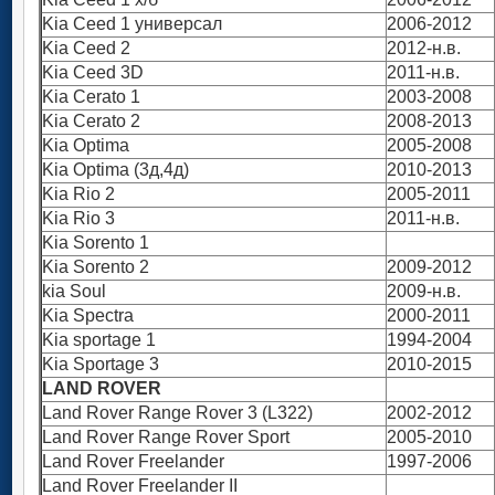
Kia Ceed 1 универсал
2006-2012
Kia Ceed 2
2012-н.в.
Kia Ceed 3D
2011-н.в.
Kia Cerato 1
2003-2008
Kia Cerato 2
2008-2013
Kia Optima
2005-2008
Kia Optima (3д,4д)
2010-2013
Kia Rio 2
2005-2011
Kia Rio 3
2011-н.в.
Kia Sorento 1
Kia Sorento 2
2009-2012
kia Soul
2009-н.в.
Kia Spectra
2000-2011
Kia sportage 1
1994-2004
Kia Sportage 3
2010-2015
LAND ROVER
Land Rover Range Rover 3 (L322)
2002-2012
Land Rover Range Rover Sport
2005-2010
Land Rover Freelander
1997-2006
Land Rover Freelander II