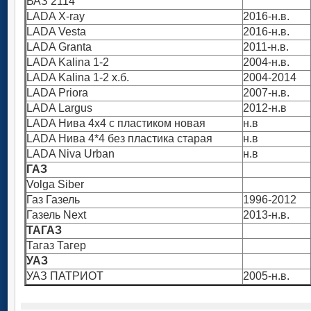
ВАЗ 2114
LADA X-ray
2016-н.в.
LADA Vesta
2016-н.в.
LADA Granta
2011-н.в.
LADA Kalina 1-2
2004-н.в.
LADA Kalina 1-2 х.б.
2004-2014
LADA Priora
2007-н.в.
LADA Largus
2012-н.в
LADA Нива 4х4 с пластиком новая
н.в
LADA Нива 4*4 без пластика старая
н.в
LADA Niva Urban
н.в
ГАЗ
Volga Siber
Газ Газель
1996-2012
Газель Next
2013-н.в.
ТАГАЗ
Тагаз Тагер
УАЗ
УАЗ ПАТРИОТ
2005-н.в.