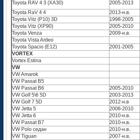
Toyota RAV 4 3 (XA30)
2005-2013
Toyota RaV 4 4
2013-н.в.
Toyota Vitz (P10) 3D
1998-2005
Toyota Vitz (XP90)
2005-2010
Toyota Venza
2009-н.в.
Toyota Vista Ardeo
Toyota Spacio (E12)
2001-2005
VORTEX
Vortex Estina
VW
VW Amarok
VW Passat B5
VW Passat B6
2005-2010
VW Golf 5\6 5D
2003-2013
VW Golf 7 5D
2012-н.в
VW Jetta 5
2006-2010
VW Jetta 6
2010-н.в.
VW Passat B7
2010-н.в.
VW Polo седан
2010-н.в.
VW Tiguan
2007-н.в.