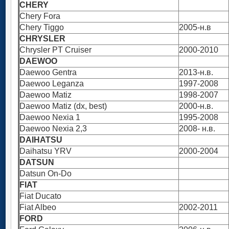
CHERY
Chery Fora
Chery Tiggo
2005-н.в
CHRYSLER
Chrysler PT Cruiser
2000-2010
DAEWOO
Daewoo Gentra
2013-н.в.
Daewoo Leganza
1997-2008
Daewoo Matiz
1998-2007
Daewoo Matiz (dx, best)
2000-н.в.
Daewoo Nexia 1
1995-2008
Daewoo Nexia 2,3
2008- н.в.
DAIHATSU
Daihatsu YRV
2000-2004
DATSUN
Datsun On-Do
FIAT
Fiat Ducato
Fiat Albeo
2002-2011
FORD