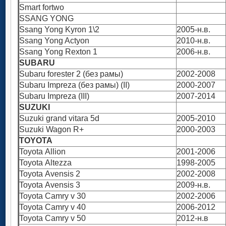
Smart fortwo
SSANG YONG
Ssang Yong Kyron 1\2
2005-н.в.
Ssang Yong Actyon
2010-н.в.
Ssang Yong Rexton 1
2006-н.в.
SUBARU
Subaru forester 2 (без рамы)
2002-2008
Subaru Impreza (без рамы) (II)
2000-2007
Subaru Impreza (III)
2007-2014
SUZUKI
Suzuki grand vitara 5d
2005-2010
Suzuki Wagon R+
2000-2003
TOYOTA
Toyota Аllion
2001-2006
Toyota Аltezza
1998-2005
Toyota Аvensis 2
2002-2008
Toyota Аvensis 3
2009-н.в.
Toyota Сamry v 30
2002-2006
Toyota Сamry v 40
2006-2012
Toyota Сamry v 50
2012-н.в