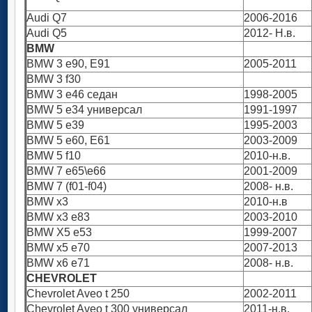
Audi Q7
2006-2016
Audi Q5
2012- Н.в.
BMW
BMW 3 e90, E91
2005-2011
BMW 3 f30
BMW 3 e46 седан
1998-2005
BMW 5 e34 универсал
1991-1997
BMW 5 e39
1995-2003
BMW 5 e60, E61
2003-2009
BMW 5 f10
2010-н.в.
BMW 7 e65\e66
2001-2009
BMW 7 (f01-f04)
2008- н.в.
BMW x3
2010-н.в
BMW x3 e83
2003-2010
BMW X5 e53
1999-2007
BMW x5 e70
2007-2013
BMW x6 e71
2008- н.в.
CHEVROLET
Сhevrolet Aveo t 250
2002-2011
Сhevrolet Aveo t 300 универсал
2011-н.в.