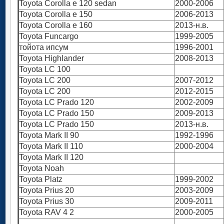
Toyota Сorolla e 120 sedan
2000-2006
Toyota Corolla e 150
2006-2013
Toyota Corolla e 160
2013-н.в.
Toyota Funcargo
1999-2005
тойота ипсум
1996-2001
Toyota Highlander
2008-2013
Toyota LC 100
Toyota LC 200
2007-2012
Toyota LC 200
2012-2015
Toyota LC Prado 120
2002-2009
Toyota LC Prado 150
2009-2013
Toyota LC Prado 150
2013-н.в.
Toyota Мark II 90
1992-1996
Toyota Mark II 110
2000-2004
Toyota Mark II 120
Toyota Noah
Toyota Platz
1999-2002
Toyota Prius 20
2003-2009
Toyota Prius 30
2009-2011
Toyota RAV 4 2
2000-2005