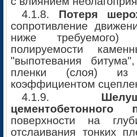
с влиянием неблагоприя
4.1.8.
Потеря шеро
сопротивление движен
ниже требуемого) 
полируемости каменн
"выпотевания битума"
пленки (слоя) из
коэффициентом сцепле
4.1.9.
Шел
цементобетонного п
поверхности на гл
отслаивания тонких п