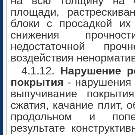
на всю толщину на о
площади, растрескива
блоки с просадкой их 
снижения прочнос
недостаточной проч
воздействия ненорматив
4.1.12.
Нарушение р
покрытия
- нарушения 
выпучивание покрыти
сжатия, качание плит, 
продольном и попе
результате конструкти