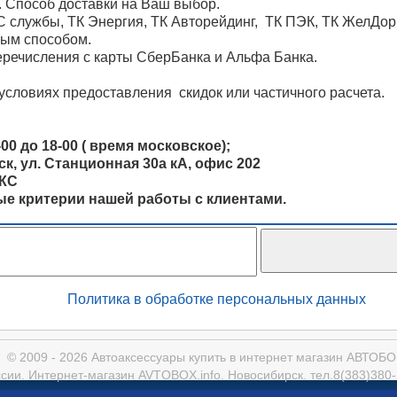
. Способ доставки на Ваш выбор.
 службы, ТК Энергия, ТК Авторейдинг, ТК ПЭК, ТК ЖелДо
ным способом.
речисления с карты СберБанка и Альфа Банка.
условиях предоставления скидок или частичного расчета.
00 до 18-00 ( время московское);
, ул. Станционная 30а кА, офис 202
ОКС
ные критерии нашей работы с клиентами.
Политика в обработке персональных данных
© 2009 - 2026 Автоаксессуары купить в интернет магазин АВТОБ
ссии. Интернет-магазин AVTOBOX.info. Новосибирск. тел.8(383)380-