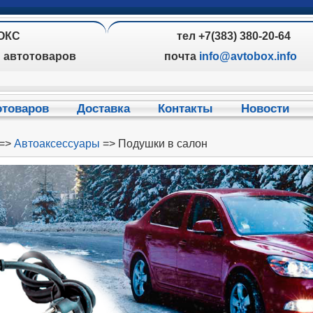
ОКС
тел +7(383) 380-20-64
н автотоваров
почта
info@avtobox.info
отоваров
Доставка
Контакты
Новости
=>
Автоаксессуары
=> Подушки в салон