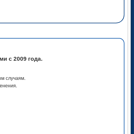
и с 2009 года.
ым случаям.
менения.