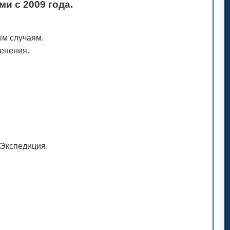
и с 2009 года.
ым случаям.
менения.
рЭкспедиция.