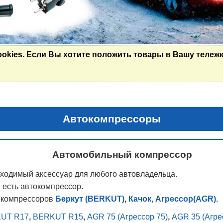
ookies. Если Вы хотите положить товары в Вашу тележк
Автокомпрессоры
Автомобильный компрессор
бходимый аксессуар для любого автовладельца.
 есть автокомпрессор.
окомпрессоров
Беркут (BERKUT)
,
Качок
, Агрессор(AGR).
UT R17
,
BERKUT R15
,
AGR 75 (Агрессор 75)
,
AGR 35 (Агре