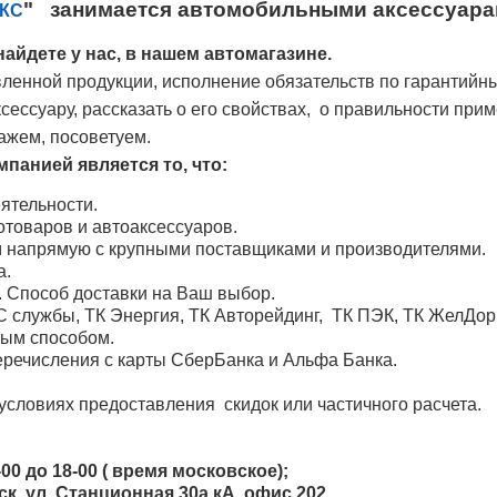
" занимается автомобильными аксессуарам
КС
айдете у нас, в нашем автомагазине.
ленной продукции, исполнение обязательств по гарантийн
ессуару, рассказать о его свойствах, о правильности при
ажем, посоветуем.
панией является то, что:
ятельности.
товаров и автоаксессуаров.
м напрямую с крупными поставщиками и производителями.
а.
. Способ доставки на Ваш выбор.
 службы, ТК Энергия, ТК Авторейдинг, ТК ПЭК, ТК ЖелДо
ным способом.
речисления с карты СберБанка и Альфа Банка.
условиях предоставления скидок или частичного расчета.
00 до 18-00 ( время московское);
, ул. Станционная 30а кА, офис 202