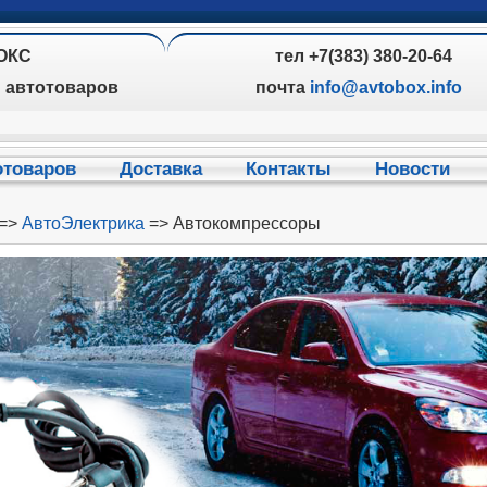
ОКС
тел +7(383) 380-20-64
н автотоваров
почта
info@avtobox.info
отоваров
Доставка
Контакты
Новости
=>
АвтоЭлектрика
=> Автокомпрессоры