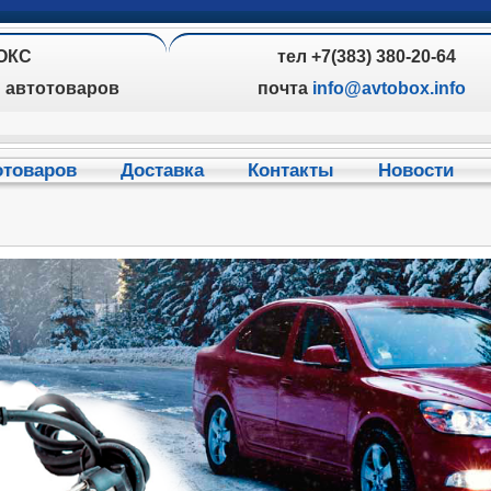
ОКС
тел +7(383) 380-20-64
н автотоваров
почта
info@avtobox.info
отоваров
Доставка
Контакты
Новости