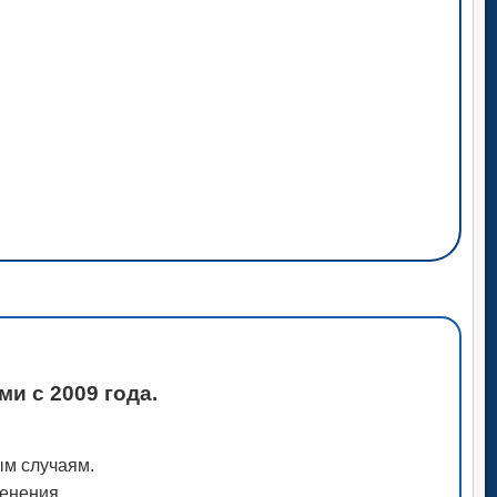
и с 2009 года.
ым случаям.
менения.