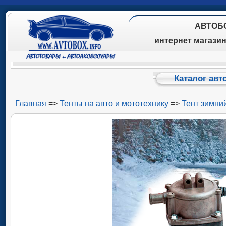
АВТОБ
интернет магази
Каталог авт
Главная
=>
Тенты на авто и мототехнику
=>
Тент зимни