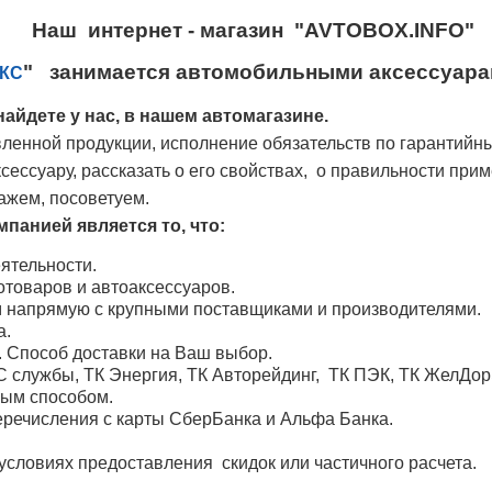
Наш интернет - магазин "AVTOBOX.INFO"
" занимается автомобильными аксессуарам
КС
айдете у нас, в нашем автомагазине.
ленной продукции, исполнение обязательств по гарантийн
ессуару, рассказать о его свойствах, о правильности при
ажем, посоветуем.
панией является то, что:
ятельности.
товаров и автоаксессуаров.
м напрямую с крупными поставщиками и производителями.
а.
. Способ доставки на Ваш выбор.
 службы, ТК Энергия, ТК Авторейдинг, ТК ПЭК, ТК ЖелДо
ным способом.
речисления с карты СберБанка и Альфа Банка.
условиях предоставления скидок или частичного расчета.