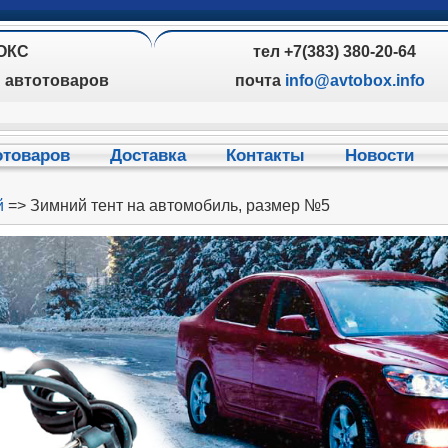
ОКС
тел +7(383) 380-20-64
н автотоваров
почта
info@avtobox.info
отоваров
Доставка
Контакты
Новости
й
=> Зимний тент на автомобиль, размер №5