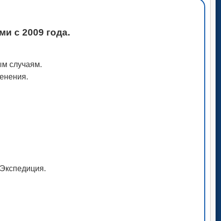
и с 2009 года.
ым случаям.
менения.
рЭкспедиция.