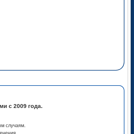
и с 2009 года.
ым случаям.
менения.