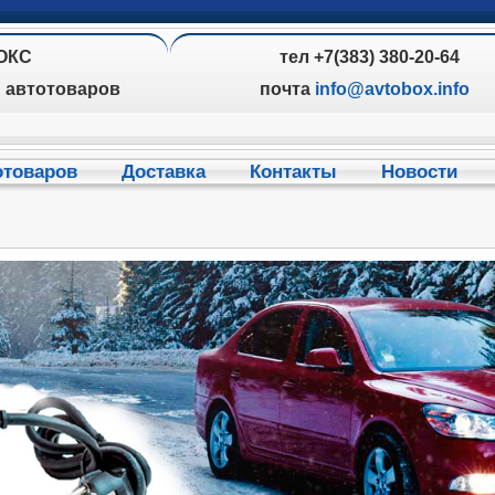
ОКС
тел +7(383) 380-20-64
н автотоваров
почта
info@avtobox.info
отоваров
Доставка
Контакты
Новости