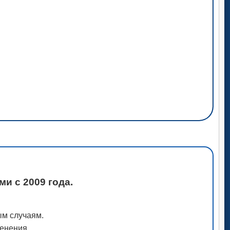
и с 2009 года.
ым случаям.
менения.