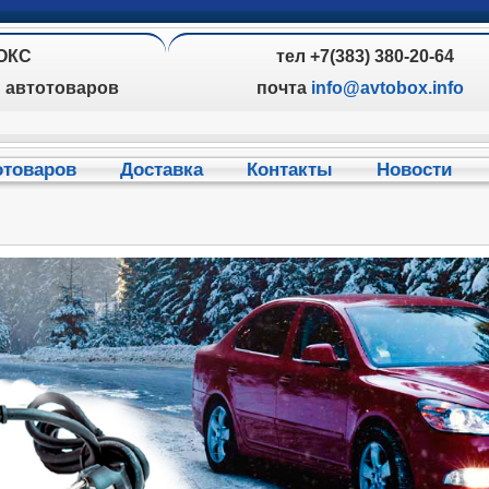
ОКС
тел +7(383) 380-20-64
н автотоваров
почта
info@avtobox.info
отоваров
Доставка
Контакты
Новости